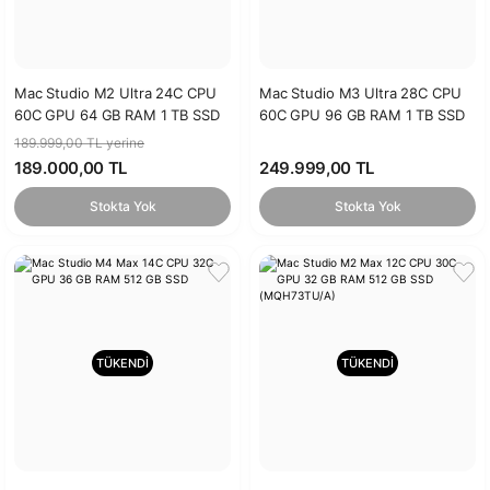
Mac Studio M2 Ultra 24C CPU
Mac Studio M3 Ultra 28C CPU
60C GPU 64 GB RAM 1 TB SSD
60C GPU 96 GB RAM 1 TB SSD
(MQH63TU/A)
189.999,00 TL yerine
189.000,00 TL
249.999,00 TL
Stokta Yok
Stokta Yok
TÜKENDİ
TÜKENDİ