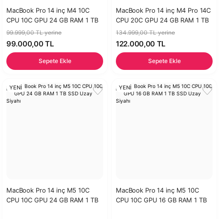
MacBook Pro 14 inç M4 10C
MacBook Pro 14 inç M4 Pro 14C
CPU 10C GPU 24 GB RAM 1 TB
CPU 20C GPU 24 GB RAM 1 TB
SSD Uzay Siyahı-96w Adaptör
SSD Uzay Siyahı
99.999,00 TL yerine
134.999,00 TL yerine
99.000,00 TL
122.000,00 TL
Sepete Ekle
Sepete Ekle
YENİ
YENİ
MacBook Pro 14 inç M5 10C
MacBook Pro 14 inç M5 10C
CPU 10C GPU 24 GB RAM 1 TB
CPU 10C GPU 16 GB RAM 1 TB
SSD Uzay Siyahı
SSD Uzay Siyahı