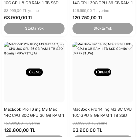
10C GPU 8 GB RAM 1 TB SSD
14C CPU 30C GPU 36 GB RAM 1
Uzay Grisi (MTL83TU/A)
TB SSD Gümüş (MRX83TU/A)
83.999,00 TL yerine
146.999,00 TL yerine
63.900,00 TL
120.750,00 TL
Stokta Yok
Stokta Yok
TÜKENDİ
TÜKENDİ
MacBook Pro 16 inç M3 Max
MacBook Pro 14 inç M3 8C CPU
14C CPU 30C GPU 36 GB RAM 1
10C GPU 8 GB RAM 1 TB SSD
TB SSD Gümüş (MRW73TU/A)
Gümüş (MR7K3TU/A)
157.999,00 TL yerine
83.999,00 TL yerine
129.800,00 TL
63.900,00 TL