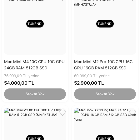
TÜKENDİ
TÜKENDİ
Mac Mini M4 10C CPU 10C GPU
Mac Mini M2 Pro 10C CPU 16C
24GB RAM 512GB SSD
GPU 16GB RAM 512GB SSD
(MNH73TU/A)
76.999,00 TL yerine
60.999,00 TL yerine
54.000,00 TL
52.900,00 TL
Stokta Yok
Stokta Yok
TÜKENDİ
TÜKENDİ