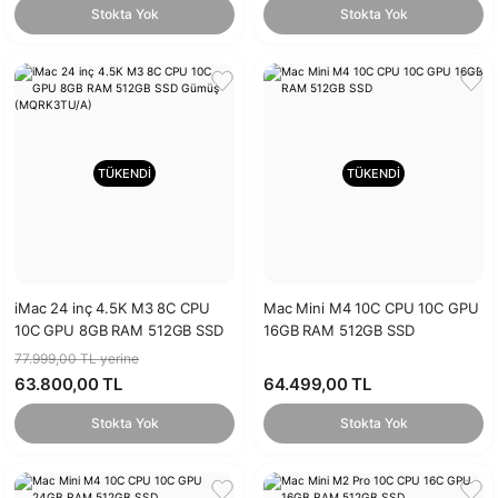
Stokta Yok
Stokta Yok
TÜKENDİ
TÜKENDİ
iMac 24 inç 4.5K M3 8C CPU
Mac Mini M4 10C CPU 10C GPU
10C GPU 8GB RAM 512GB SSD
16GB RAM 512GB SSD
Gümüş (MQRK3TU/A)
77.999,00 TL yerine
63.800,00 TL
64.499,00 TL
Stokta Yok
Stokta Yok