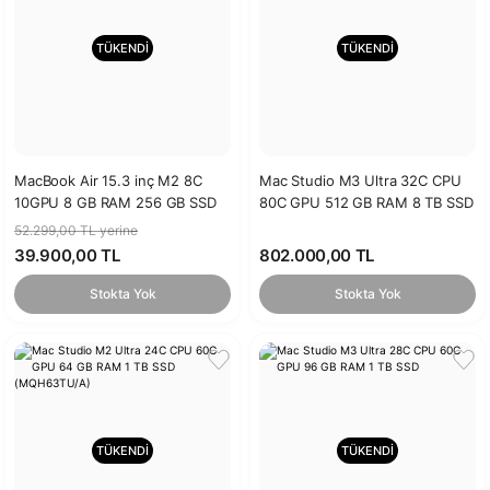
TÜKENDİ
TÜKENDİ
MacBook Air 15.3 inç M2 8C
Mac Studio M3 Ultra 32C CPU
10GPU 8 GB RAM 256 GB SSD
80C GPU 512 GB RAM 8 TB SSD
Uzay Grisi (MQKP3TU/A)
52.299,00 TL yerine
39.900,00 TL
802.000,00 TL
Stokta Yok
Stokta Yok
TÜKENDİ
TÜKENDİ