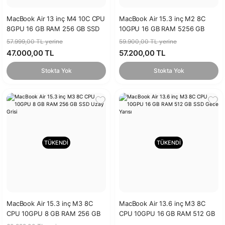
MacBook Air 13 inç M4 10C CPU
MacBook Air 15.3 inç M2 8C
8GPU 16 GB RAM 256 GB SSD
10GPU 16 GB RAM 5256 GB
Gece Yarısı
SSD Gece Yarısı
57.999,00 TL yerine
59.900,00 TL yerine
47.000,00 TL
57.200,00 TL
Stokta Yok
Stokta Yok
TÜKENDİ
TÜKENDİ
MacBook Air 15.3 inç M3 8C
MacBook Air 13.6 inç M3 8C
CPU 10GPU 8 GB RAM 256 GB
CPU 10GPU 16 GB RAM 512 GB
SSD Uzay Grisi
SSD Gece Yarısı