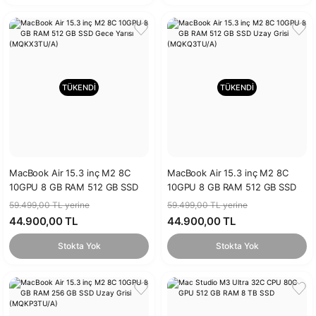
TÜKENDİ
TÜKENDİ
MacBook Air 15.3 inç M2 8C
MacBook Air 15.3 inç M2 8C
10GPU 8 GB RAM 512 GB SSD
10GPU 8 GB RAM 512 GB SSD
Gece Yarısı (MQKX3TU/A)
Uzay Grisi (MQKQ3TU/A)
59.499,00 TL yerine
59.499,00 TL yerine
44.900,00 TL
44.900,00 TL
Stokta Yok
Stokta Yok