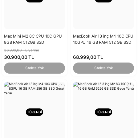
Mac Mini M2 8C CPU 10C GPU
MacBook Air 13 inç M4 10C CPU
8GB RAM 512GB SSD
10GPU 16 GB RAM 512 GB SSD
(MMFK3TU/A)
Gece Yarısı
36.999,00 TL yerine
30.900,00 TL
68.999,00 TL
Stokta Yok
Stokta Yok
TÜKENDİ
TÜKENDİ