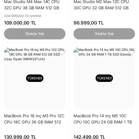
Mac Studio M4 Max 14C CPU
Mac Studio M2 Max 12C CPU
32C GPU 36 GB RAM 512 GB
30C GPU 32 GB RAM 512 GB
SSD
SSD (MQH73TU/A)
124.999,00 TL yerine
109.000,00 TL
96.999,00 TL
Stokta Yok
Stokta Yok
TÜKENDİ
TÜKENDİ
MacBook Pro 16 inç M3 Pro 12C
MacBook Pro 14 inç M5 10C
CPU 18C GPU 36 GB RAM 512
CPU 10C GPU 24 GB RAM 1 TB
GB SSD Uzay Siyahı
SSD Gümüş
(MRW23TU/A)
130.999,00 TL
142.499,00 TL