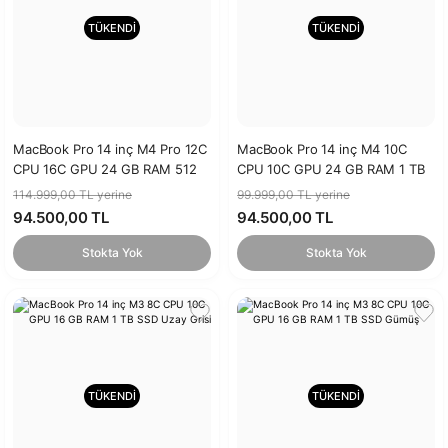
TÜKENDİ
TÜKENDİ
MacBook Pro 14 inç M4 Pro 12C
MacBook Pro 14 inç M4 10C
CPU 16C GPU 24 GB RAM 512
CPU 10C GPU 24 GB RAM 1 TB
GB SSD Uzay Siyahı
SSD Uzay Siyahı
114.999,00 TL yerine
99.999,00 TL yerine
94.500,00 TL
94.500,00 TL
Stokta Yok
Stokta Yok
TÜKENDİ
TÜKENDİ