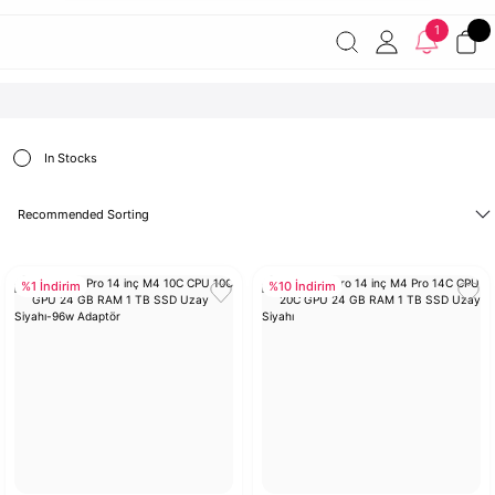
Havale ile ödemelerde %2 indirim!
7000 TL ve üzeri
1
siparişlerde ücretsiz kargo
Şirketinize ait cihazları JAMF ile
yönetin!
In Stocks
%1 İndirim
%10 İndirim