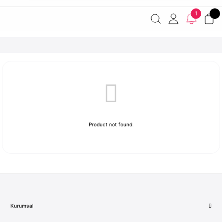
Havale ile ödemelerde %2 indirim!
7000 TL ve üzeri
1
siparişlerde ücretsiz kargo
Şirketinize ait cihazları JAMF ile
yönetin!
Product not found.
Kurumsal