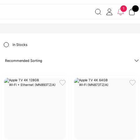
Havale ile ödemelerde %2 indirim!
7000 TL ve üzeri
1
siparişlerde ücretsiz kargo
Şirketinize ait cihazları JAMF ile
yönetin!
In Stocks