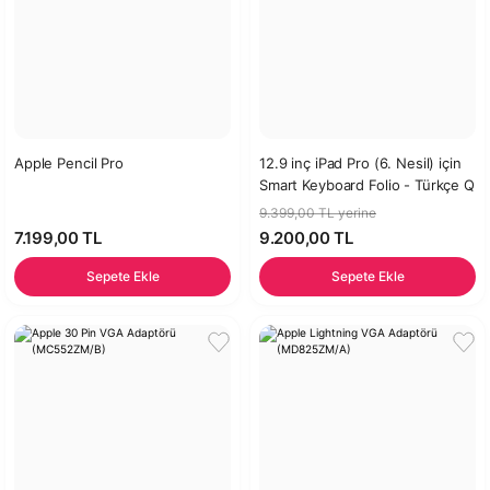
Apple Pencil Pro
12.9 inç iPad Pro (6. Nesil) için
Smart Keyboard Folio - Türkçe Q
Klavye (MXNL2TQ/A)
9.399,00 TL yerine
7.199,00 TL
9.200,00 TL
Sepete Ekle
Sepete Ekle