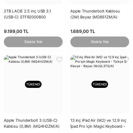
2TB LACIE 2.5 inç USB 3.1
Apple Thunderbolt Kablosu
(USB-C) STFR2000800
(2M) Beyaz (MD861ZM/A)
RUGGED MINI TAŞINABİLİR DİSK
9.199,00 TL
1.689,00 TL
Stokta Yok
Stokta Yok
TÜKENDİ
TÜKENDİ
Apple Thunderbolt 3 (USB-C)
13 inç iPad Air (M2) ve 12.9 inç
Kablosu (0,8M) (MQ4H2ZM/A)
İpad Pro için Magic Keyboard -
Türkçe Q Klavye - Beyaz