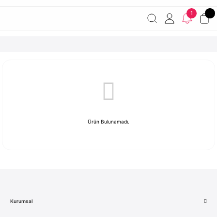
Havale ile ödemelerde %2 indirim!
7000 TL ve üzeri
1
siparişlerde ücretsiz kargo
Şirketinize ait cihazları JAMF ile
yönetin!
Ürün Bulunamadı.
Kurumsal