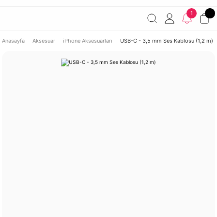
Havale ile ödemelerde %2 indirim!
7000 TL ve üzeri
1
siparişlerde ücretsiz kargo
Şirketinize ait cihazları JAMF ile
yönetin!
Anasayfa
Aksesuar
iPhone Aksesuarları
USB-C - 3,5 mm Ses Kablosu (1,2 m)