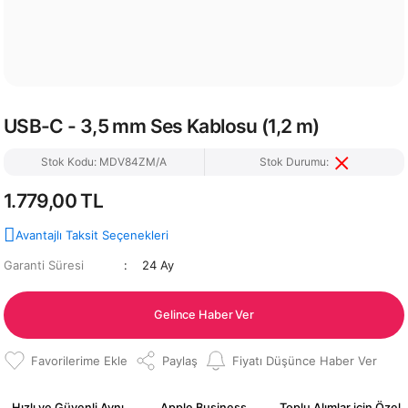
USB-C - 3,5 mm Ses Kablosu (1,2 m)
Stok Kodu: MDV84ZM/A
Stok Durumu:
1.779,00 TL
Avantajlı Taksit Seçenekleri
Garanti Süresi
24 Ay
Gelince Haber Ver
Paylaş
Fiyatı Düşünce Haber Ver
Hızlı ve Güvenli Aynı
Apple Business
Toplu Alımlar için Özel