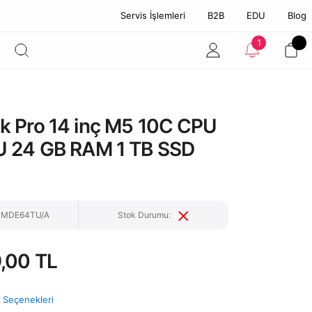
Servis İşlemleri
B2B
EDU
Blog
1
 Pro 14 inç M5 10C CPU
 24 GB RAM 1 TB SSD
: MDE64TU/A
Stok Durumu:
,00 TL
t Seçenekleri