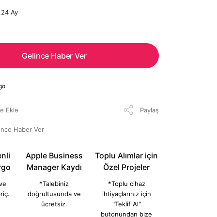
24 Ay
Gelince Haber Ver
go
Paylaş
ünce Haber Ver
nli
Apple Business
Toplu Alımlar için
rgo
Manager Kaydı
Özel Projeler
 ve
*Talebiniz
*Toplu cihaz
riç.
doğrultusunda ve
ihtiyaçlarınız için
ücretsiz.
"Teklif Al"
butonundan bize