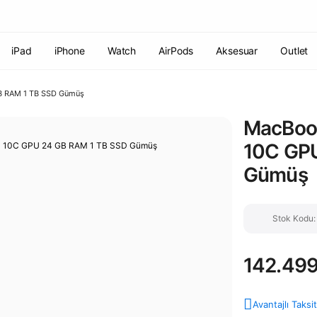
Havale ile ödemelerde %2 indirim!
7000 TL ve üzeri siparişlerde
ücretsiz kargo
Şirketinize ait cihazları JAMF ile yönetin!
iPad
iPhone
Watch
AirPods
Aksesuar
Outlet
B RAM 1 TB SSD Gümüş
MacBook
10C GPU
Gümüş
Stok Kodu
142.499
Avantajlı Taksi