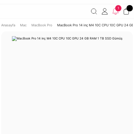
Havale ile ödemelerde %2 indirim!
7000 TL ve üzeri
1
siparişlerde ücretsiz kargo
Şirketinize ait cihazları JAMF ile
yönetin!
Anasayfa
Mac
MacBook Pro
MacBook Pro 14 inç M4 10C CPU 10C GPU 24 G