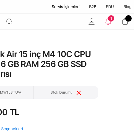
Servis İşlemleri
B2B
EDU
Blog
1
 Air 15 inç M4 10C CPU
16 GB RAM 256 GB SSD
ısı
: MW1L3TU/A
Stok Durumu:
00 TL
t Seçenekleri