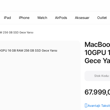
Havale ile ödemelerde %2 indirim!
7000 TL ve üzeri siparişlerde
ücretsiz kargo
Şirketinize ait cihazları JAMF ile yönetin!
iPad
iPhone
Watch
AirPods
Aksesuar
Outlet
M 256 GB SSD Gece Yarısı
MacBook
10GPU 
Gece Yar
Stok Kodu
67.999,
Avantajlı Taksi