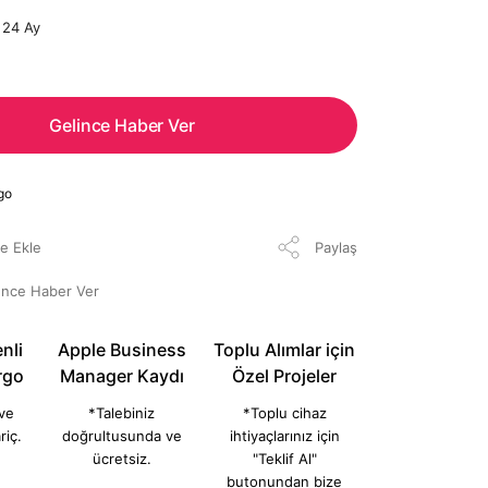
24 Ay
Gelince Haber Ver
go
Paylaş
ünce Haber Ver
nli
Apple Business
Toplu Alımlar için
rgo
Manager Kaydı
Özel Projeler
 ve
*Talebiniz
*Toplu cihaz
riç.
doğrultusunda ve
ihtiyaçlarınız için
ücretsiz.
"Teklif Al"
butonundan bize