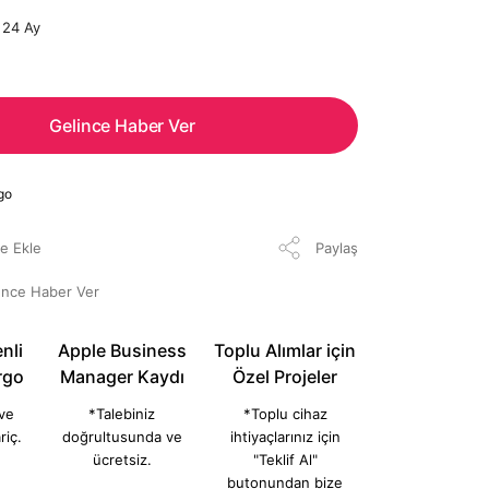
24 Ay
Gelince Haber Ver
go
Paylaş
ünce Haber Ver
nli
Apple Business
Toplu Alımlar için
rgo
Manager Kaydı
Özel Projeler
 ve
*Talebiniz
*Toplu cihaz
riç.
doğrultusunda ve
ihtiyaçlarınız için
ücretsiz.
"Teklif Al"
butonundan bize