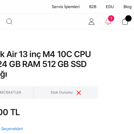
Servis İşlemleri
B2B
EDU
Blog
1
 Air 13 inç M4 10C CPU
24 GB RAM 512 GB SSD
ığı
: MC6A4TU/A
Stok Durumu:
00 TL
t Seçenekleri