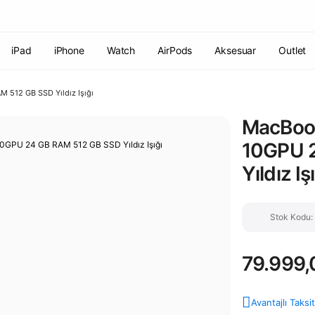
Havale ile ödemelerde %2 indirim!
7000 TL ve üzeri siparişlerde
ücretsiz kargo
Şirketinize ait cihazları JAMF ile yönetin!
iPad
iPhone
Watch
AirPods
Aksesuar
Outlet
 512 GB SSD Yıldız Işığı
MacBook
10GPU 
Yıldız Iş
Stok Kodu
79.999,
Avantajlı Taksi