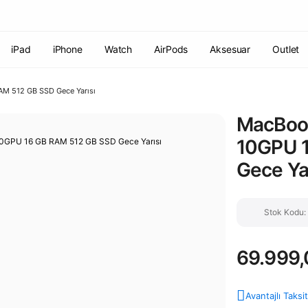
Havale ile ödemelerde %2 indirim!
7000 TL ve üzeri siparişlerde
ücretsiz kargo
Şirketinize ait cihazları JAMF ile yönetin!
iPad
iPhone
Watch
AirPods
Aksesuar
Outlet
AM 512 GB SSD Gece Yarısı
MacBook
10GPU 
Gece Yar
Stok Kodu
69.999,
Avantajlı Taksi