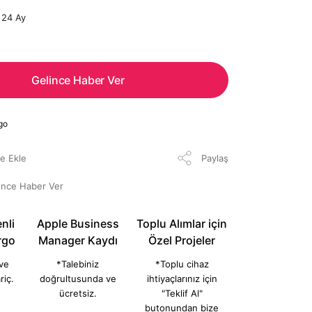
24 Ay
Gelince Haber Ver
go
Paylaş
ünce Haber Ver
nli
Apple Business
Toplu Alımlar için
rgo
Manager Kaydı
Özel Projeler
 ve
*Talebiniz
*Toplu cihaz
riç.
doğrultusunda ve
ihtiyaçlarınız için
ücretsiz.
"Teklif Al"
butonundan bize