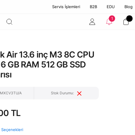
Servis İşlemleri
B2B
EDU
Blog
1
 Air 13.6 inç M3 8C CPU
16 GB RAM 512 GB SSD
ısı
: MXCV3TU/A
Stok Durumu:
00 TL
t Seçenekleri