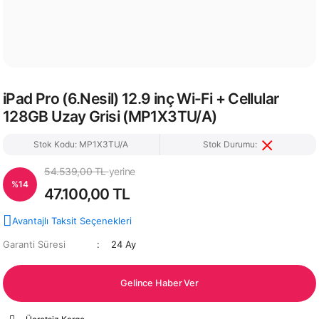
iPad Pro (6.Nesil) 12.9 inç Wi-Fi + Cellular
128GB Uzay Grisi (MP1X3TU/A)
Stok Kodu: MP1X3TU/A
Stok Durumu:
54.539,00 TL
yerine
%14
47.100,00 TL
Avantajlı Taksit Seçenekleri
Garanti Süresi
24 Ay
Gelince Haber Ver