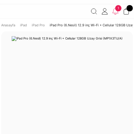
Havale ile ödemelerde %2 indirim!
7000 TL ve üzeri
1
siparişlerde ücretsiz kargo
Şirketinize ait cihazları JAMF ile
yönetin!
Anasayfa
iPad
iPad Pro
iPad Pro (6.Nesil) 12.9 inç Wi-Fi + Cellular 128GB Uza