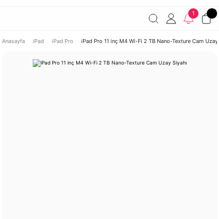
Havale ile ödemelerde %2 indirim!
7000 TL ve üzeri
1
siparişlerde ücretsiz kargo
Şirketinize ait cihazları JAMF ile
yönetin!
Anasayfa
iPad
iPad Pro
iPad Pro 11 inç M4 Wi-Fi 2 TB Nano-Texture Cam Uzay