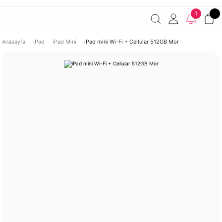
Havale ile ödemelerde %2 indirim!
7000 TL ve üzeri
1
siparişlerde ücretsiz kargo
Şirketinize ait cihazları JAMF ile
yönetin!
Anasayfa
iPad
iPad Mini
iPad mini Wi-Fi + Cellular 512GB Mor