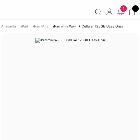
Havale ile ödemelerde %2 indirim!
7000 TL ve üzeri
1
siparişlerde ücretsiz kargo
Şirketinize ait cihazları JAMF ile
yönetin!
Anasayfa
iPad
iPad Mini
iPad mini Wi-Fi + Cellular 128GB Uzay Grisi