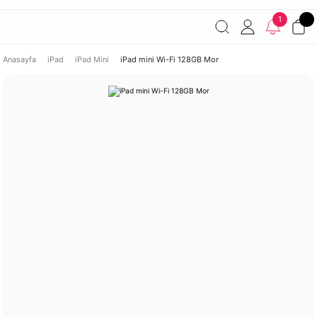
Havale ile ödemelerde %2 indirim!
7000 TL ve üzeri
1
siparişlerde ücretsiz kargo
Şirketinize ait cihazları JAMF ile
yönetin!
Anasayfa
iPad
iPad Mini
iPad mini Wi-Fi 128GB Mor