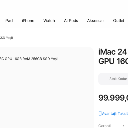
Havale ile ödemelerde %2 indirim!
7000 TL ve üzeri siparişlerde
ücretsiz kargo
Şirketinize ait cihazları JAMF ile yönetin!
iPad
iPhone
Watch
AirPods
Aksesuar
Outlet
SD Yeşil
iMac 24
GPU 16G
Stok Kodu
99.999,
Avantajlı Taksi
Garanti