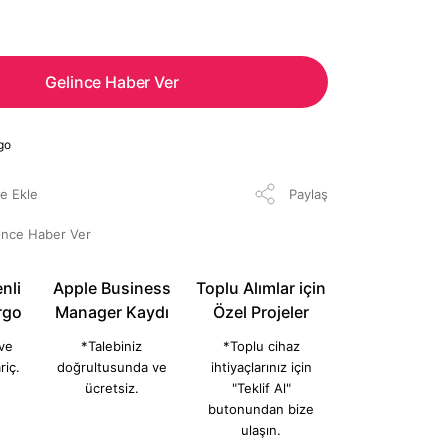
Gelince Haber Ver
go
Paylaş
ünce Haber Ver
nli
Apple Business
Toplu Alımlar için
rgo
Manager Kaydı
Özel Projeler
 ve
*Talebiniz
*Toplu cihaz
riç.
doğrultusunda ve
ihtiyaçlarınız için
ücretsiz.
"Teklif Al"
butonundan bize
ulaşın.