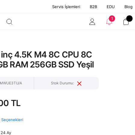
Servis İşlemleri
B2B
EDU
Blog
1
 inç 4.5K M4 8C CPU 8C
B RAM 256GB SSD Yeşil
: MWUE3TU/A
Stok Durumu:
00 TL
t Seçenekleri
24 Ay