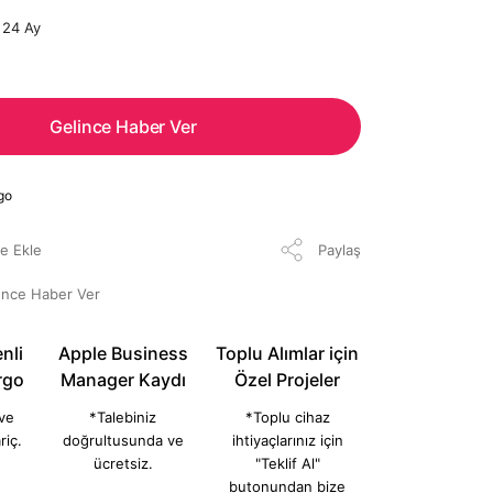
24 Ay
Gelince Haber Ver
go
Paylaş
ünce Haber Ver
nli
Apple Business
Toplu Alımlar için
rgo
Manager Kaydı
Özel Projeler
 ve
*Talebiniz
*Toplu cihaz
riç.
doğrultusunda ve
ihtiyaçlarınız için
ücretsiz.
"Teklif Al"
butonundan bize