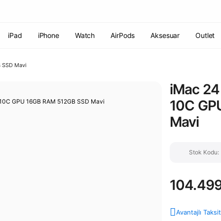
Havale ile ödemelerde %2 indirim!
7000 TL ve üzeri siparişlerde
ücretsiz kargo
Şirketinize ait cihazları JAMF ile yönetin!
iPad
iPhone
Watch
AirPods
Aksesuar
Outlet
B SSD Mavi
iMac 24
10C GP
Mavi
Stok Kodu
104.499
Avantajlı Taksi