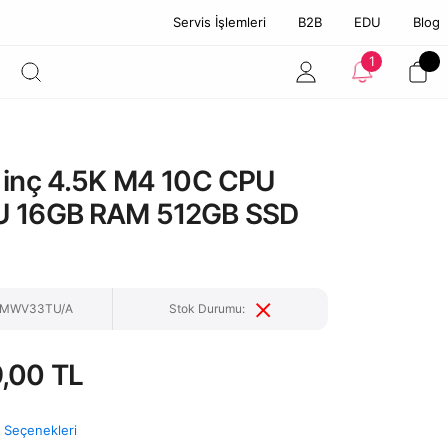
Servis İşlemleri
B2B
EDU
Blog
1
 inç 4.5K M4 10C CPU
U 16GB RAM 512GB SSD
: MWV33TU/A
Stok Durumu:
,00 TL
t Seçenekleri