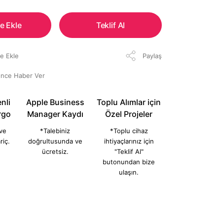
e Ekle
Teklif Al
Paylaş
ünce Haber Ver
nli
Apple Business
Toplu Alımlar için
rgo
Manager Kaydı
Özel Projeler
 ve
*Talebiniz
*Toplu cihaz
riç.
doğrultusunda ve
ihtiyaçlarınız için
ücretsiz.
"Teklif Al"
butonundan bize
ulaşın.