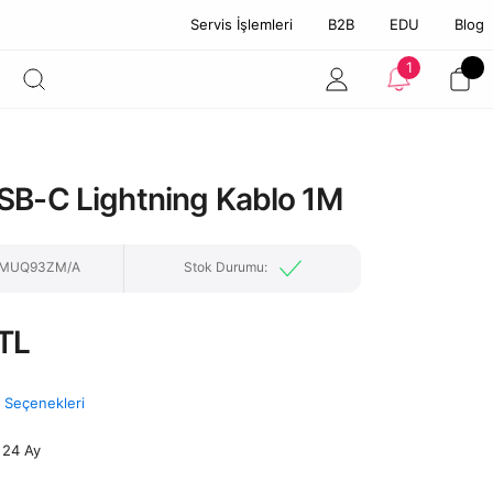
Servis İşlemleri
B2B
EDU
Blog
1
SB-C Lightning Kablo 1M
: MUQ93ZM/A
Stok Durumu:
TL
t Seçenekleri
24 Ay