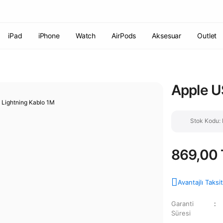
Havale ile ödemelerde %2 indirim!
7000 TL ve üzeri siparişlerde
ücretsiz kargo
Şirketinize ait cihazları JAMF ile yönetin!
iPad
iPhone
Watch
AirPods
Aksesuar
Outlet
Apple U
Stok Kodu
869,00 
Avantajlı Taksi
Garanti
Süresi