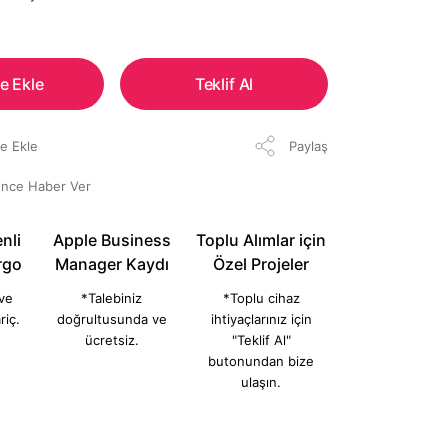
e Ekle
Teklif Al
Paylaş
ünce Haber Ver
nli
Apple Business
Toplu Alımlar için
rgo
Manager Kaydı
Özel Projeler
 ve
*Talebiniz
*Toplu cihaz
riç.
doğrultusunda ve
ihtiyaçlarınız için
ücretsiz.
"Teklif Al"
butonundan bize
ulaşın.