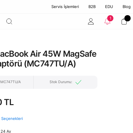
Servis İşlemleri
B2B
EDU
Blog
1
acBook Air 45W MagSafe
aptörü (MC747TU/A)
: MC747TU/A
Stok Durumu:
0 TL
t Seçenekleri
24 Ay