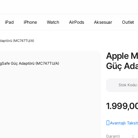
Havale ile ödemelerde %2 indirim!
7000 TL ve üzeri siparişlerde
ücretsiz kargo
Şirketinize ait cihazları JAMF ile yönetin!
iPad
iPhone
Watch
AirPods
Aksesuar
Outlet
daptörü (MC747TU/A)
Apple M
Güç Ad
Stok Kodu
1.999,0
Avantajlı Taksi
Garanti