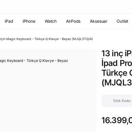
Havale ile ödemelerde %2 indirim!
7000 TL ve üzeri siparişlerde
ücretsiz kargo
Şirketinize ait cihazları JAMF ile yönetin!
iPad
iPhone
Watch
AirPods
Aksesuar
Outlet
ro için Magic Keyboard - Türkçe Q Klavye - Beyaz (MJQL3TQ/A)
13 inç i
İpad Pro
Türkçe 
(MJQL3
Stok Kodu
16.399,