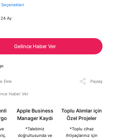
t Seçenekleri
24 Ay
Gelince Haber Ver
go
Paylaş
ünce Haber Ver
nli
Apple Business
Toplu Alımlar için
rgo
Manager Kaydı
Özel Projeler
 ve
*Talebiniz
*Toplu cihaz
riç.
doğrultusunda ve
ihtiyaçlarınız için