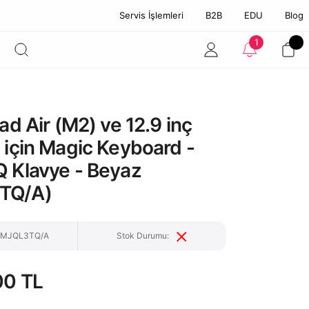
Servis İşlemleri
B2B
EDU
Blog
1
Pad Air (M2) ve 12.9 inç
 için Magic Keyboard -
Q Klavye - Beyaz
TQ/A)
: MJQL3TQ/A
Stok Durumu:
00 TL