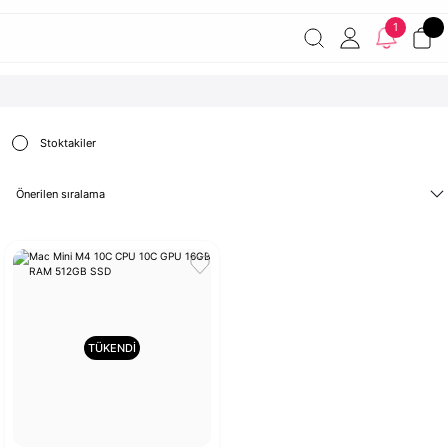
Havale ile ödemelerde %2 indirim!
7000 TL ve üzeri
1
siparişlerde ücretsiz kargo
Şirketinize ait cihazları JAMF ile
yönetin!
Stoktakiler
TÜKENDİ