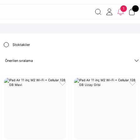
Havale ile ödemelerde %2 indirim!
7000 TL ve üzeri
1
siparişlerde ücretsiz kargo
Şirketinize ait cihazları JAMF ile
yönetin!
Stoktakiler