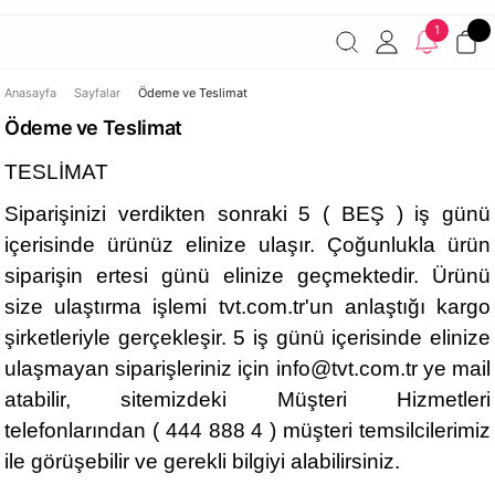
Havale ile ödemelerde %2 indirim!
7000 TL ve üzeri
1
siparişlerde ücretsiz kargo
Şirketinize ait cihazları JAMF ile
yönetin!
Anasayfa
Sayfalar
Ödeme ve Teslimat
Ödeme ve Teslimat
TESLİMAT
Siparişinizi verdikten sonraki 5 ( BEŞ ) iş günü
içerisinde ürünüz elinize ulaşır. Çoğunlukla ürün
siparişin ertesi günü elinize geçmektedir. Ürünü
size ulaştırma işlemi tvt.com.tr'un anlaştığı kargo
şirketleriyle gerçekleşir. 5 iş günü içerisinde elinize
ulaşmayan siparişleriniz için
info@tvt.com.tr
ye mail
atabilir, sitemizdeki Müşteri Hizmetleri
telefonlarından ( 444 888 4 ) müşteri temsilcilerimiz
ile görüşebilir ve gerekli bilgiyi alabilirsiniz.